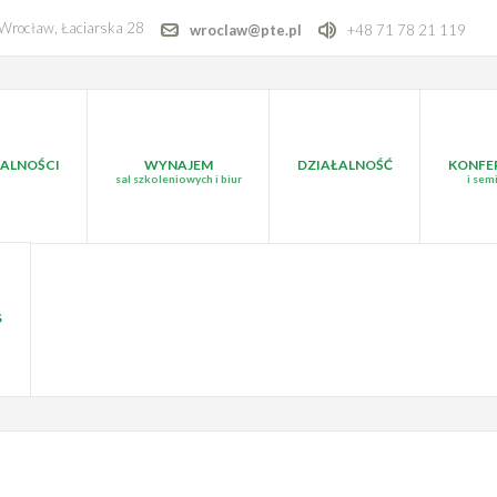
Wrocław, Łaciarska 28
wroclaw@pte.pl
+48 71 78 21 119
ALNOŚCI
WYNAJEM
DZIAŁALNOŚĆ
KONFE
sal szkoleniowych i biur
i sem
S