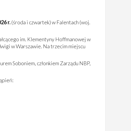
26 r.
(środa i czwartek) w Falentach (woj.
tałcącego im. Klementyny Hoffmanowej w
dwigi w Warszawie. Na trzecim miejscu
rturem Soboniem, członkiem Zarządu NBP,
ąpień: