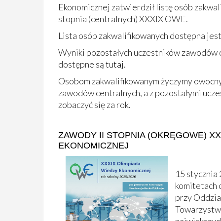
Ekonomicznej zatwierdził listę osób zakwal
stopnia (centralnych) XXXIX OWE.
Lista osób zakwalifikowanych dostępna jes
Wyniki pozostałych uczestników zawodó
dostępne są
tutaj
.
Osobom zakwalifikowanym życzymy owocn
zawodów centralnych, a z pozostałymi ucze
zobaczyć się za rok.
ZAWODY II STOPNIA (OKRĘGOWE) XX
EKONOMICZNEJ
15 stycznia 
komitetach
przy Oddzia
Towarzystw