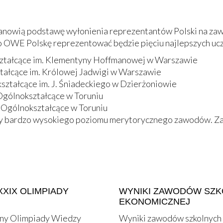
anowią podstawę wyłonienia reprezentantów Polski na z
 OWE Polskę reprezentować będzie pięciu najlepszych uc
ształcące im. Klementyny Hoffmanowej w Warszawie
tałcące im. Królowej Jadwigi w Warszawie
ształcące im. J. Śniadeckiego w Dzierżoniowie
Ogólnokształcące w Toruniu
 Ogólnokształcące w Toruniu
my bardzo wysokiego poziomu merytorycznego zawodów. Zap
XXIX OLIMPIADY
WYNIKI ZAWODÓW SZKO
EKONOMICZNEJ
wny Olimpiady Wiedzy
Wyniki zawodów szkolnych