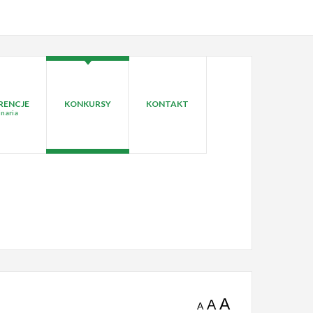
RENCJE
KONKURSY
KONTAKT
inaria
A
A
A