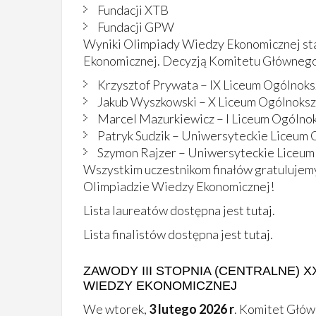
Fundacji XTB
Fundacji GPW
Wyniki Olimpiady Wiedzy Ekonomicznej st
Ekonomicznej. Decyzją Komitetu Głównego
Krzysztof Prywata – IX Liceum Ogólnok
Jakub Wyszkowski – X Liceum Ogólnoksz
Marcel Mazurkiewicz – I Liceum Ogólnok
Patryk Sudzik – Uniwersyteckie Liceum 
Szymon Rajzer – Uniwersyteckie Liceum
Wszystkim uczestnikom finałów gratuluje
Olimpiadzie Wiedzy Ekonomicznej!
Lista laureatów dostępna jest
tutaj
.
Lista finalistów dostępna jest
tutaj
.
ZAWODY III STOPNIA (CENTRALNE) X
WIEDZY EKONOMICZNEJ
We wtorek,
3 lutego 2026 r
. Komitet Głó