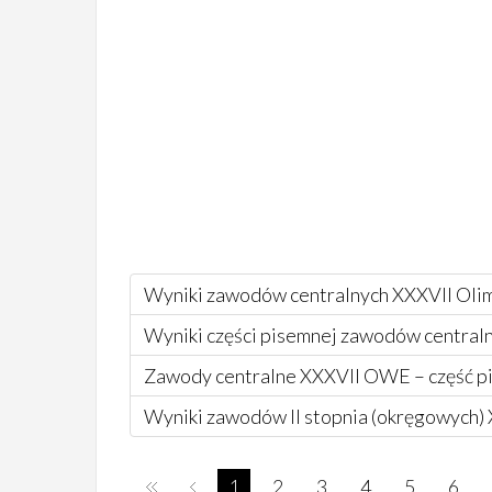
Wyniki zawodów centralnych XXXVII Oli
Wyniki części pisemnej zawodów centra
Zawody centralne XXXVII OWE – część p
Wyniki zawodów II stopnia (okręgowych)
1
2
3
4
5
6