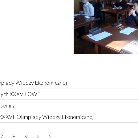
mpiady Wiedzy Ekonomicznej
lnych XXXVII OWE
isemna
 XXXVII Olimpiady Wiedzy Ekonomicznej
7
8
9