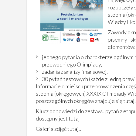
największyc
rozpoczęły s
stopnia (ok
Wiedzy Eko
Zawody okr
pisemny i sk
elementów:
jednego pytania o charakterze ogólnym 
przewodniego Olimpiady,
zadania z analizy finansowej,
30 pytań testowych (każde z jedną praw
Informacje o miejscu przeprowadzenia częś
stopnia (okręgowych) XXXIX Olimpiady Wi
poszczególnych okręgów znajduje się
tutaj
.
Klucz odpowiedzi do zestawu pytań z et
dostępny jest
tutaj
Galeria zdjęć
tutaj
..