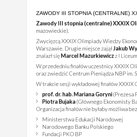
ZAWODY III STOPNIA (CENTRALNE) 
Zawody III stopnia (centralne) XXXIX O
mazowieckie).
Zwycięzcą XXXIX Olimpiady Wiedzy Ekonom
Warszawie. Drugie miejsce zajął
Jakub Wy
znalazł się
Marcel Mazurkiewicz
z I Liceu
W przededniu finałów uczestnicy XXXIX Ol
oraz zwiedzić Centrum Pieniądza NBP im. S
W trakcie sesji wykładowej finałów XXXIX
prof. dr. hab. Mariana Goryni
(Prezesa 
Piotra Bujaka
(Głównego Ekonomisty Ba
Organizacja finałów nie byłaby możliwa b
Ministerstwa Edukacji Narodowej
Narodowego Banku Polskiego
Fundacji PKO BP