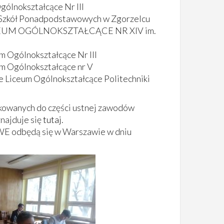
gólnokształcące Nr III
ł Szkół Ponadpodstawowych w Zgorzelcu
LICEUM OGÓLNOKSZTAŁCĄCE NR XIV im.
m Ogólnokształcące Nr III
m Ogólnokształcące nr V
e Liceum Ogólnokształcące Politechniki
ikowanych do części ustnej zawodów
najduje się
tutaj
.
WE odbędą się w Warszawie w dniu