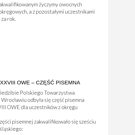
kwalifikowanym życzymy owocnych
ręgowych, a z pozostałymi uczestnikami
za rok.
XVIII OWE – CZĘŚĆ PISEMNA
siedzibie Polskiego Towarzystwa
Wrocławiu odbyła się część pisemna
II OWE dla uczestników z okręgu
ęści pisemnej zakwalifikowało się sześciu
śląskiego: