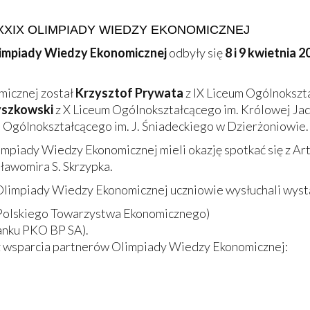
XXXIX OLIMPIADY WIEDZY EKONOMICZNEJ
limpiady Wiedzy Ekonomicznej
odbyły się
8 i 9 kwietnia 20
icznej został
Krzysztof Prywata
z IX Liceum Ogólnoksz
szkowski
z X Liceum Ogólnokształcącego im. Królowej Ja
m Ogólnokształcącego im. J. Śniadeckiego w Dzierżoniowie.
impiady Wiedzy Ekonomicznej mieli okazję spotkać się z A
ławomira S. Skrzypka.
 Olimpiady Wiedzy Ekonomicznej uczniowie wysłuchali wyst
Polskiego Towarzystwa Ekonomicznego)
nku PKO BP SA).
ez wsparcia partnerów Olimpiady Wiedzy Ekonomicznej: