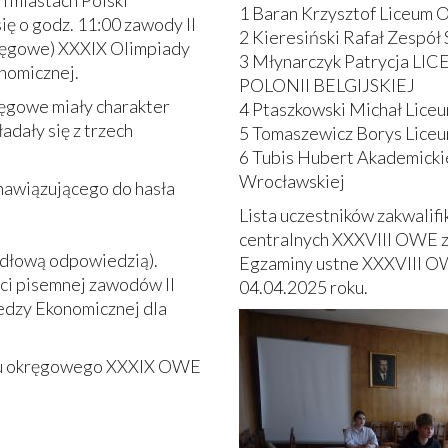
h miastach Polski
1 Baran Krzysztof Liceum O
ię o godz. 11:00 zawody II
2 Kieresiński Rafał Zespó
ręgowe) XXXIX Olimpiady
3 Młynarczyk Patrycja 
nomicznej.
POLONII BELGIJSKIEJ
ęgowe miały charakter
4 Ptaszkowski Michał Liceu
ładały się z trzech
5 Tomaszewicz Borys Liceu
6 Tubis Hubert Akademicki
Wrocławskiej
nawiązującego do hasła
Lista uczestników zakwalif
centralnych XXXVIII OWE z
idłową odpowiedzią).
Egzaminy ustne XXXVIII O
ci pisemnej zawodów II
04.04.2025 roku.
edzy Ekonomicznej dla
apu okręgowego XXXIX OWE