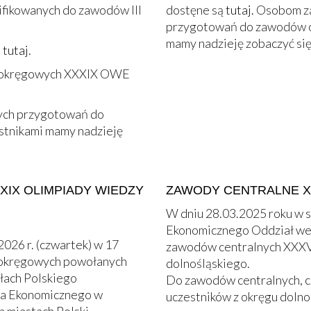
ifikowanych do zawodów III
dostęne są
tutaj.
Osobom za
przygotowań do zawodów ok
mamy nadzieję zobaczyć się 
t
tutaj
.
w okręgowych XXXIX OWE
ych przygotowań do
stnikami mamy nadzieję
XIX OLIMPIADY WIEDZY
ZAWODY CENTRALNE XX
W dniu 28.03.2025 roku w 
Ekonomicznego Oddział we 
2026 r. (czwartek) w 17
zawodów centralnych XXXVI
 okręgowych powołanych
dolnośląskiego.
łach Polskiego
Do zawodów centralnych, cz
a Ekonomicznego w
uczestników z okręgu dolno